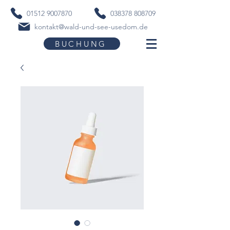
01512 9007870
038378 808709​
kontakt@wald-und-see-usedom.de
BUCHUNG