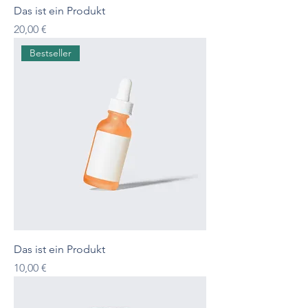
Das ist ein Produkt
Preis
20,00 €
Bestseller
Das ist ein Produkt
Preis
10,00 €